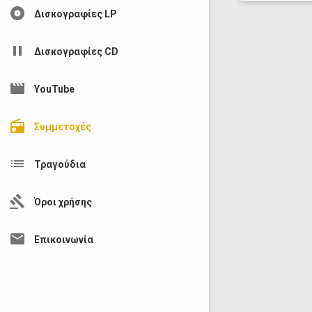
album
Δισκογραφίες LP
pause
Δισκογραφίες CD
movie
YouTube
radio
Συμμετοχές
list
Τραγούδια
gavel
Όροι χρήσης
mail
Επικοινωνία