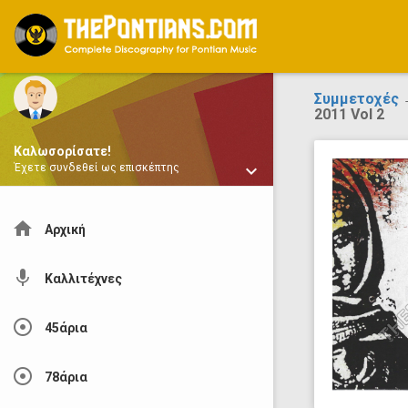
ThePontians.com
Συμμετοχές
→
2011 Vol 2
Καλωσορίσατε!
keyboard_arrow_down
Έχετε συνδεθεί ως επισκέπτης
home
Αρχική
mic
Καλλιτέχνες
adjust
45άρια
adjust
78άρια