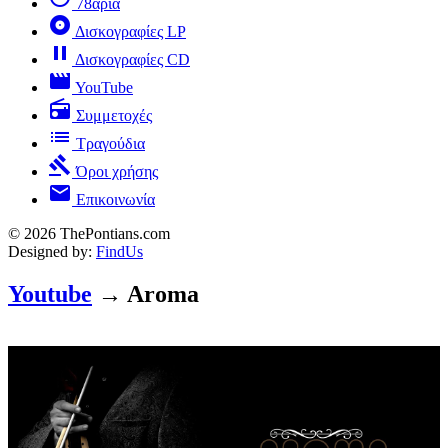
78άρια
album
Δισκογραφίες LP
pause
Δισκογραφίες CD
movie
YouTube
radio
Συμμετοχές
list
Τραγούδια
gavel
Όροι χρήσης
mail
Επικοινωνία
© 2026 ThePontians.com
Designed by:
FindUs
Youtube
→ Aroma