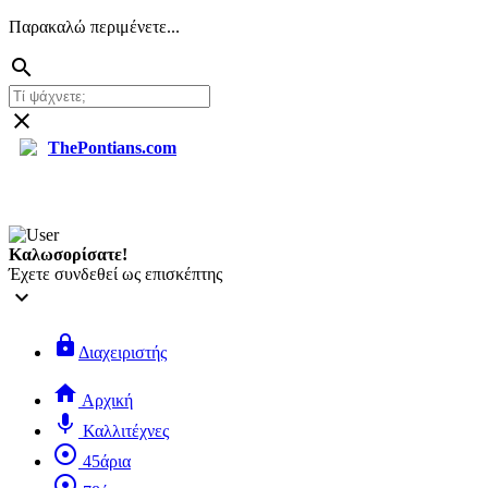
Παρακαλώ περιμένετε...
search
close
ThePontians.com
search
Καλωσορίσατε!
Έχετε συνδεθεί ως επισκέπτης
keyboard_arrow_down
lock
Διαχειριστής
home
Αρχική
mic
Καλλιτέχνες
adjust
45άρια
adjust