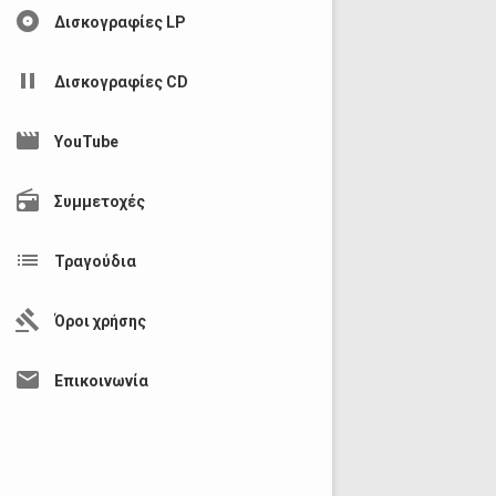
album
Δισκογραφίες LP
pause
Δισκογραφίες CD
movie
YouTube
radio
Συμμετοχές
list
Τραγούδια
gavel
Όροι χρήσης
mail
Επικοινωνία