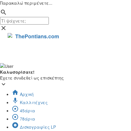
Παρακαλώ περιμένετε...
search
close
ThePontians.com
search
Καλωσορίσατε!
Έχετε συνδεθεί ως επισκέπτης
keyboard_arrow_down
home
Αρχική
mic
Καλλιτέχνες
adjust
45άρια
adjust
78άρια
album
Δισκογραφίες LP