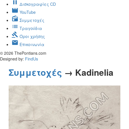
pause
Δισκογραφίες CD
movie
YouTube
radio
Συμμετοχές
list
Τραγούδια
gavel
Όροι χρήσης
mail
Επικοινωνία
© 2026 ThePontians.com
Designed by:
FindUs
Συμμετοχές
→ Kadinelia